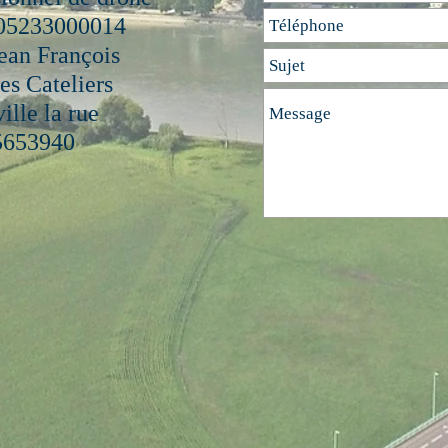
05233000014
an François
s Cateliers
ille la rue
5653940