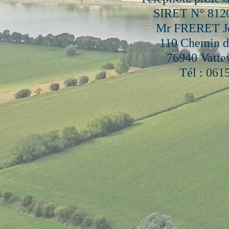
SIRET N° 812
Mr FRERET Je
110 Chemin de
76940 Vattev
Tél : 061